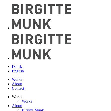
Dansk
English
Works
About
Contact
Works
Works
About
Birgitte Munk